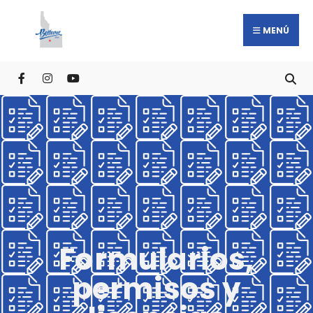
MENÚ
Formularios,
permisos y