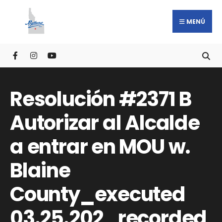
MENÚ
Resolución #2371 B
Autorizar al Alcalde
a entrar en MOU w.
Blaine
County_executed
03.25.202_recorded