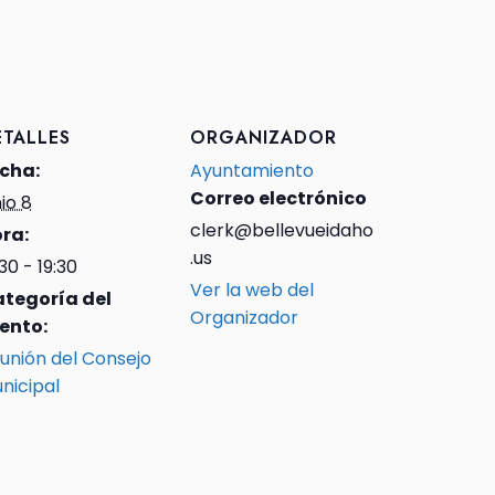
ETALLES
ORGANIZADOR
cha:
Ayuntamiento
Correo electrónico
nio 8
clerk@bellevueidaho
ra:
.us
:30 - 19:30
Ver la web del
tegoría del
Organizador
ento:
unión del Consejo
nicipal