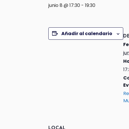
junio 8 @ 17:30
-
19:30
Añadir al calendario
D
Fe
ju
Ho
17
Ca
Ev
Re
Mu
LOCAL